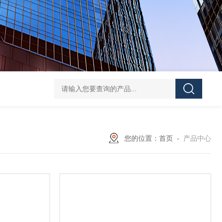
ATE210S单回路复合型温度传感器
DJSF1352-D-
您的位置：
首页
-
产品中心