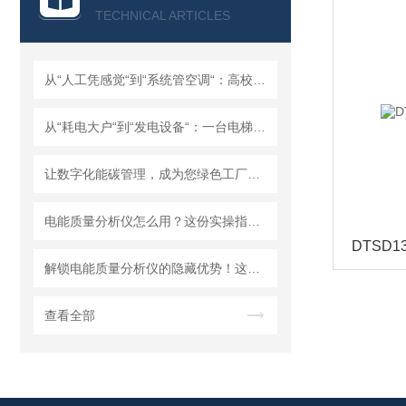
TECHNICAL ARTICLES
从“人工凭感觉“到“系统管空调“：高校空调节能18%~25%的实战方案
从“耗电大户“到“发电设备“：一台电梯的节能逆袭
让数字化能碳管理，成为您绿色工厂的“通行证”！
电能质量分析仪怎么用？这份实操指南，把复杂操作讲透了
DTSD
解锁电能质量分析仪的隐藏优势！这些特点，让用电监测直接“开挂”
查看全部