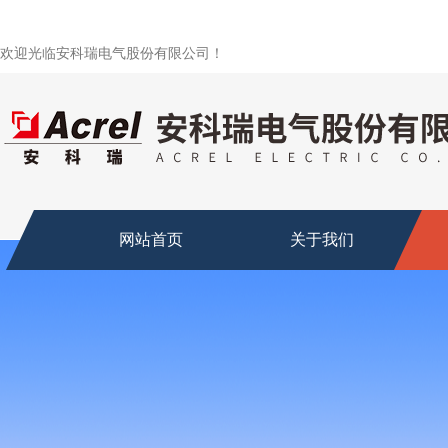
欢迎光临安科瑞电气股份有限公司！
网站首页
关于我们