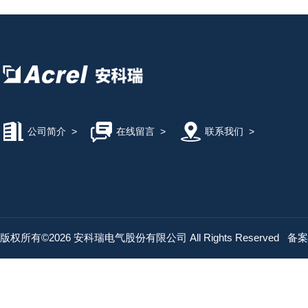
公司简介
>
在线留言
>
联系我们
>
版权所有©2026 安科瑞电气股份有限公司 All Rights Reserved
备案