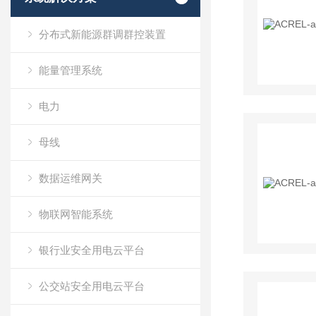
分布式新能源群调群控装置
能量管理系统
电力
母线
数据运维网关
物联网智能系统
银行业安全用电云平台
公交站安全用电云平台