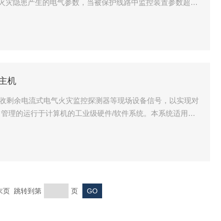
火灾隐患产生的电气参数，当被保护线路中监控装置参数超过
，以便消除剩余电流引起的电气火灾隐患。产品采用RS485
器、监控单元或监控主机联合组成火灾监控系统。
制主机
是用于接收剩余电流式电气火灾监控探测器等现场设备信号，以实现对
管理的运行于计算机的工业级硬件/软件系统。本系统适用于
商厦、工矿企业、家重点消防单位以及石油化工、文教卫生、
的探测器进行遥测、遥调、遥控、遥信，方便实现监控与管
 末页 跳转到第
页