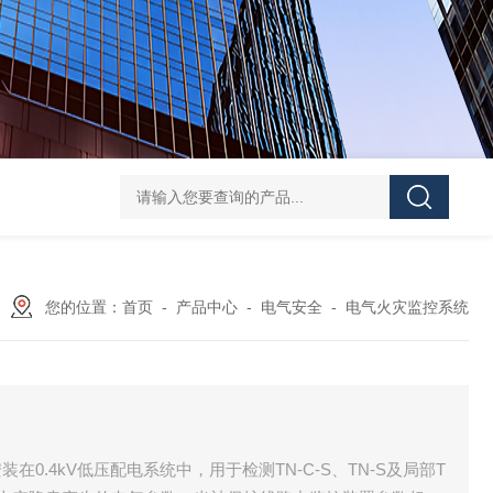
DJSF1352-D-800导轨式直流电能表
AKH-0.66
您的位置：
首页
-
产品中心
-
电气安全
-
电气火灾监控系统
0.4kV低压配电系统中，用于检测TN-C-S、TN-S及局部T