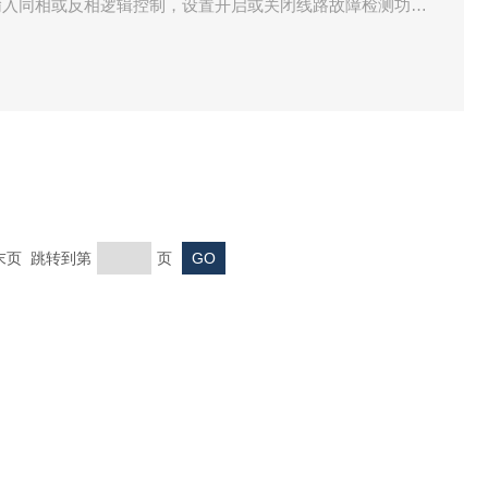
输入同相或反相逻辑控制，设置开启或关闭线路故障检测功
出和电源三端隔离。
 末页 跳转到第
页