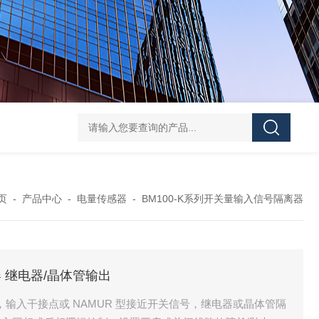
ATE210S单回路复合型温度传感器
DJSF1352-D-
页
-
产品中心
-
电量传感器
-
BM100-K系列开关量输入信号隔离器
器 继电器/晶体管输出
器，输入干接点或 NAMUR 型接近开关信号，继电器或晶体管隔