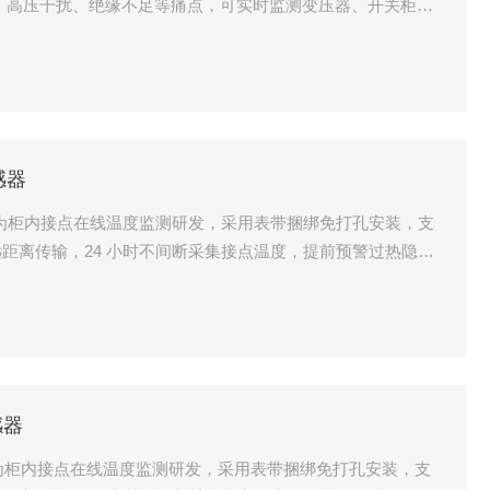
场、高压干扰、绝缘不足等痛点，可实时监测变压器、开关柜、
备等高压带电部件温度，实现全天候安全预警，广泛应用于电
场景
感器
器专为柜内接点在线温度监测研发，采用表带捆绑免打孔安装，支
线远距离传输，24 小时不间断采集接点温度，提前预警过热隐
配电系统智能化改造与新建项目。
感器
器专为柜内接点在线温度监测研发，采用表带捆绑免打孔安装，支