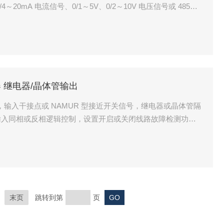
20mA 电流信号、0/1～5V、0/2～10V 电压信号或 485通
号输出）。该产品需要独立供电，输入、输出、电源三端隔离，各
制、三线制的配电部分）具有过流保护功能，同时配有 LED
器 继电器/晶体管输出
器，输入干接点或 NAMUR 型接近开关信号，继电器或晶体管隔
输入同相或反相逻辑控制，设置开启或关闭线路故障检测功
出和电源三端隔离。
末页
跳转到第
页