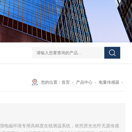
ATE210S单回路复合型温度传感器
DJSF1352-D-
您的位置：
首页
-
产品中心
-
电量传感器
-
高压强电磁环境专用高精度在线测温系统，依托荧光光纤无源传感