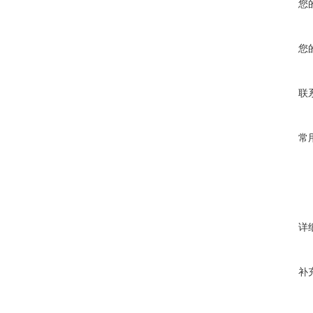
您
您
联
常
详
补