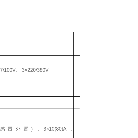
.7/100V
、
3
×
220/380V
感器外置
)
，
3
×
10(80)A
，