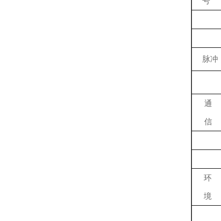
号
脉冲
通
信
环
境