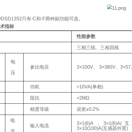
DSD1352只有-C和-F两种副功能可选。
技术指标
性能参数
三相三线、三相四线
电
参比电压
3
×
100V
、
3
×
380V
、
3
×
57
压
功耗
<
10
VA
(
单相
)
阻抗
>2MΩ
精度
等级
误差±
0.2%
电
3
×
1(6)A
，
3
×
1(6)A(
互
输入电流
3
×
10
(
100
)A(
互感器外置
)
流