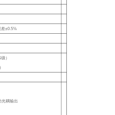
误差±
0.
5
℅
S
级）
）
功光耦输出