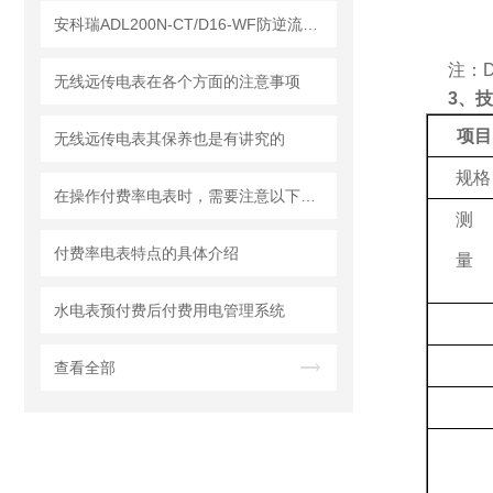
安科瑞ADL200N-CT/D16-WF防逆流电表：解锁阳台光伏新钥匙
注：D
无线远传电表在各个方面的注意事项
3、
项目
无线远传电表其保养也是有讲究的
规格
在操作付费率电表时，需要注意以下事项
测
付费率电表特点的具体介绍
量
水电表预付费后付费用电管理系统
查看全部