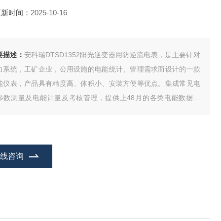
更新时间：
2025-10-16
要描述：
安科瑞DTSD1352阳光逆变器用防逆流电表，是主要针对
力系统，工矿企业，公用设施的电能统计、管理需求而设计的一款
能仪表，产品具有精度高、体积小、安装方便等优点。集成常见电
参数测量及电能计量及考核管理，提供上48月的各类电能数据统
。具有2~31次分次谐波与总谐波含量检测，带有开关量输入和开关
输出可实现“遥信“和“遥控“功能，并具备报警输出。
在线咨询