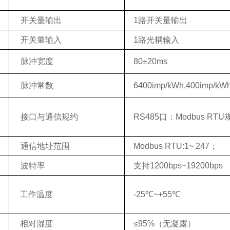
开关量输出
1
路开关量输出
开关量输入
1
路光耦输入
脉冲宽度
80±20ms
脉冲常数
6400
imp/kWh
,400
imp/kW
接口与通信规约
RS485
口：
Modbus RTU
通信地址范围
Modbus RTU:1~ 247
；
波特率
支持
1200bps
~
19200bps
工作温度
-25
℃
~+
55
℃
相对湿度
≤95℅
（无凝露）