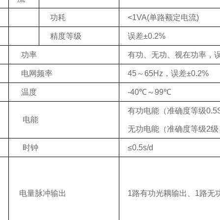
功耗
<
1
VA
(
单路
额定电流
)
精度
等级
误差±
0.2%
功率
有功、无功、视在功率，
电网频率
4
5
～
65
H
z
，
误差±
0.2%
温度
-40
℃
～
99
℃
有功电能
（准确度等级
0.5
电能
无功电能
（准确度等级
2
级
时钟
≤
0.5s/d
电量脉冲输出
1
路有功光耦输出、
1
路无