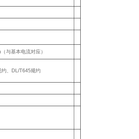
h
（与基本电流对应）
规约、
DL/T645
规约