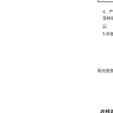
4、
安科瑞
5 外
阳光逆
在线