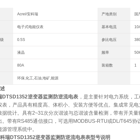
Acrel/安科瑞
产地类别
国
电子式电能仪表
基本电流
10
级
0.5S
参比电压
38
液晶
频率
50
80A
装箱数
1
环保,化工,石油,地矿,能源
概述
DTSD1352
逆变器监测防逆流电表
，是主要针对电力系统，工
仪表，产品具有精度高、体积小、安装方便等优点。集成常见电
数据统计。具有2~31次分次谐波与总谐波含量检测，带有开关量
。带有RS485通信接口，可选用MODBUS-RTU或DL/T6
能源管理系统中。
科瑞DTSD1352
逆变器监测防逆流电表
表
型号说明