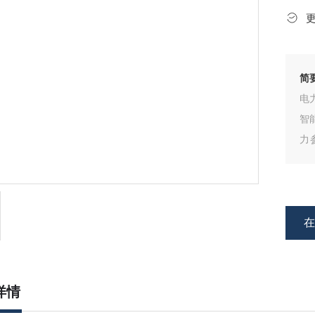
简
电
智
力
计
量
详情