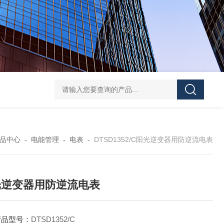
DJSF1352-D-800导轨式直流电能表
AKH-0.66
品中心
-
电能管理
-
电表
-
DTSD1352/C阳光逆变器用防逆流电表
光逆变器用防逆流电表
产品型号：
DTSD1352/C