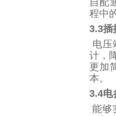
自配
程中
3.3
电压
计，
更加
本。
3.4
能够