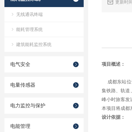
更新时间
无线通讯终端
能耗管理系统
建筑能耗监控系统
电气安全
项目概述：
成都东站位于
电量传感器
集铁路、轨道
峰小时旅客发送
电力监控与保护
本项目将成都
设计依据：
电能管理