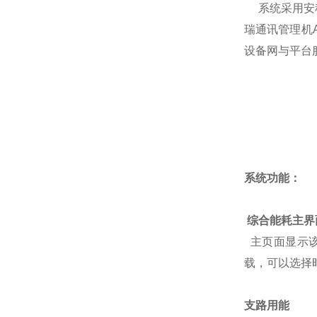
系统采用安科瑞
瑞通讯管理机A
设备网与平台
系统功能：
综合能耗主界
主页面显示该
载，可以选择
支路用能