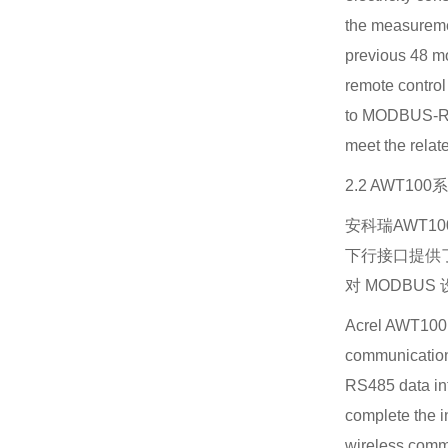
the measuremen
previous 48 mo
remote control
to MODBUS-RTU
meet the relat
2.2 AWT100系
安科瑞AWT1
下行接口提供了
对 MODBU
Acrel AWT100 w
communication
RS485 data int
complete the i
wireless commu