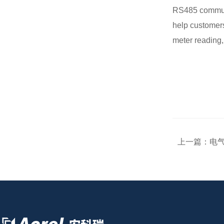
RS485 communi
help customers
meter reading,
上一篇：
电