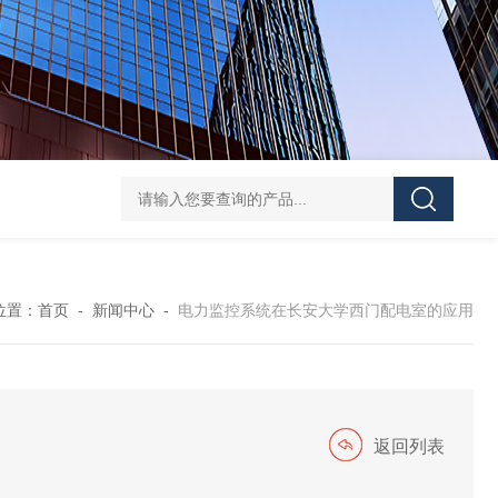
ATE210S单回路复合型温度传感器
DJSF1352-D-
位置：
首页
-
新闻中心
-
电力监控系统在长安大学西门配电室的应用
返回列表