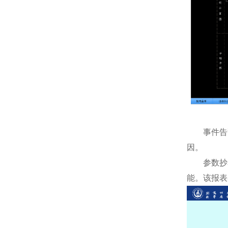
事件告警
因。
参数抄表功
能。该报表