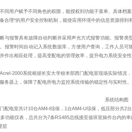
同用户赋予不同角色的权限，能授权到功能子菜单、具体档案
备合理*的用户安全控制机制，能使应用环境中的信息资源得到
与报警具有故障自动判断并采用声光方式报警功能。报警类型
。报警时间自动记入系统数据库，方便用户查询，工作人员可
并作出相应处理，提高变配电的管理效率，提升电力系统安全性
rel-2000系统根据长安大学校本部西门配电室现场实际情
服务器上，保障了配电所电力监控系统传输的稳定性与实时性。
系统结构图
室共计10台AM4-I综保，1台AM4-U综保，低压部分共2台AC
0EL多功能仪表，总共分为7条RS485总线接至值班室操作台内的
理层