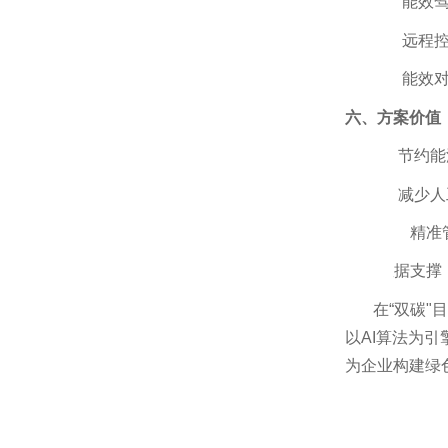
·
能效
·
远程
·
能效
六、方案价值
·
节
约能
·
减少人
·
精准
·
数据支撑
在“双碳"
以AI算法为
为企业构建绿