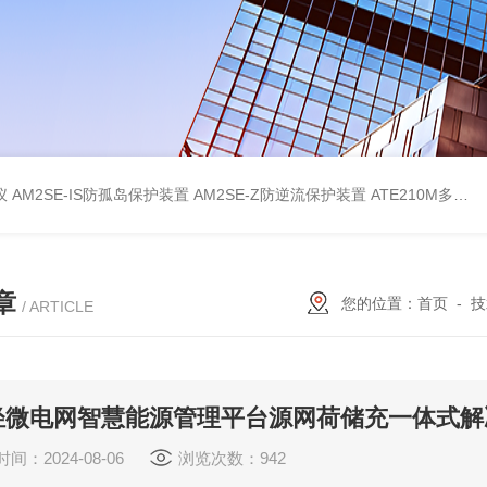
仪
AM2SE-IS防孤岛保护装置
AM2SE-Z防逆流保护装置
ATE210M多回路复合型温度传感器
章
您的位置：
首页
-
技
/ ARTICLE
轻微电网智慧能源管理平台源网荷储充一体式解
间：2024-08-06
浏览次数：942