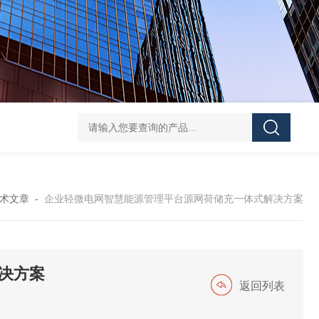
ATE210S单回路复合型温度传感器
DJSF1352-D-
术文章
-
企业轻微电网智慧能源管理平台源网荷储充一体式解决方案
决方案
返回列表