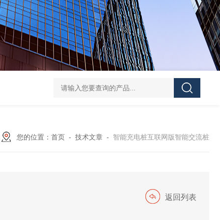
ATE210S单回路复合型温度传感器
DJSF1352-D-
您的位置：
首页
-
技术文章
-
智能充电桩互联网版智能交流桩
返回列表