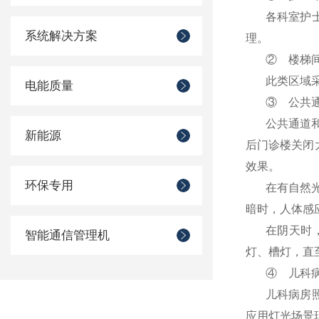
各科室护
系统解决方案
理。
②
楼梯
此类区域
电能质量
③
公共
公共通道
新能源
后门诊楼关闭
效果。
环保专用
在有自然
暗时，人体感
在阴天时
智能通信管理机
灯、槽灯，直
④
儿科
儿科病房
应用灯光场景