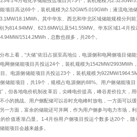
23年1-4月电化学储能投运项目共73个，装机规模为2.523GW/5.
能项目高达69个，装机规模为2.52GW/5.019GWh；液流电
3.1MW/18.1MWh。其中华东、西北和华北区域储能规模分列
分别为814.94MW、623.6MW以及541.55MW。华东区域1-4
4.94MW/1514.2MWh，总数也很多，共26个。
分布上看，“大储"依旧占据至高地位，电源侧和电网侧项目储
中电网侧储能项目共投运24个，装机规模为1542MW/2993MW
目。电源侧储能项目共投运23个，装机规模为922MW/1964.5
侧储能项目，共19个，规模占电源侧的88%。用户侧储能项
储"，但各地电价机制改革后，尖峰电价提高，峰谷差价拉大，
不小的挑战。用户侧配储可以谷时充电峰时放电，一方面可以缓
另一方面，富余的储能还可并网，作为用户侧参与电力市场，利
的价值逐渐凸显。1-4月份用户侧项目投运个数多达20个，
储能项目会越来越多。