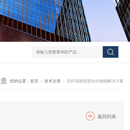
DJSF1352-D-800导轨式直流电能表
AKH-0.66
您的位置：
首页
-
技术文章
-
安科瑞新能源光伏储能解决方案
返回列表