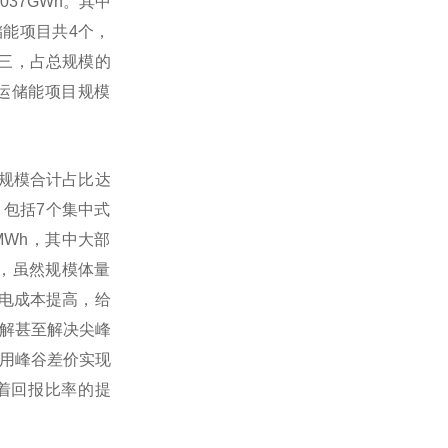
037GWh。其中
池储能项目共4个，
前三，占总规模的
月投运储能项目规模
能规模合计占比达
h，包括7个集中式
MWh，其中大部
目，虽然规模体量
用电成本提高，给
解甚至解决尖峰
用峰谷差价实现
随着回报比率的提