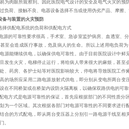
易为肉眼所观察到。因此医院电气设计的安全及电气火灾的预
过负荷、接触不良、电器设备选择不当或使用伪劣产品、摩擦、
设备与装置的火灾预防
选择供配电系统的负荷和供配电方式
源的可靠性要求很高，手术室、急诊室监护病房、血透室、分娩
，甚至会造成医疗事故，危及病人的生命。所以上述用电负荷为
电源能继续供电，以确保供电可靠性。由于目前医院设计中鲜
旦发生火灾，电梯停止运行，将给病人带来很大的麻烦，甚至
处、药房、各护士站等对医院影响较大，停电将导致医院工作
高的场所应采用二路电源放射式供电，即分别从变电所两台变
设在不同桥架或在桥架内设防火隔离板，以确保双路供电的可靠
电方式是电源可靠性的保证，首先应根据部门的不同性质分区
划为一个区域。其次根据各部门对电源可靠性的不同要求进行
结合的方式配电，即从两台变压器上分别引一路电源干线至相
门。