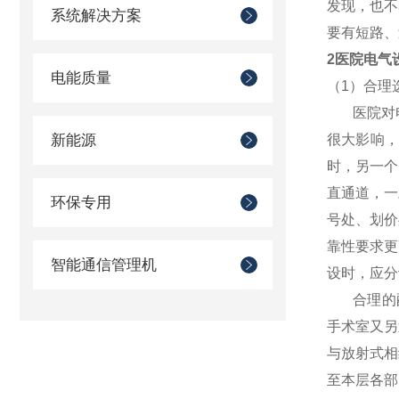
发现，也不
系统解决方案
要有短路、
2医院电气
电能质量
（1）合理
医院对电
新能源
很大影响
时，另一个
直通道，一
环保专用
号处、划价
靠性要求更
智能通信管理机
设时，应分
合理的配
手术室又另
与放射式相
至本层各部