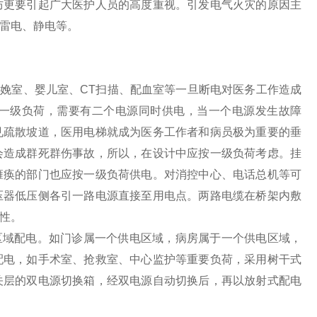
防更要引起广大医护人员的高度重视。引发电气火灾的原因主
雷电、静电等。
室、婴儿室、CT扫描、配血室等一旦断电对医务工作造成
一级负荷，需要有二个电源同时供电，当一个电源发生故障
见疏散坡道，医用电梯就成为医务工作者和病员极为重要的垂
会造成群死群伤事故，所以，在设计中应按一级负荷考虑。挂
瘫痪的部门也应按一级负荷供电。对消控中心、电话总机等可
压器低压侧各引一路电源直接至用电点。两路电缆在桥架内敷
性。
域配电。如门诊属一个供电区域，病房属于一个供电区域，
配电，如手术室、抢救室、中心监护等重要负荷，采用树干式
关层的双电源切换箱，经双电源自动切换后，再以放射式配电