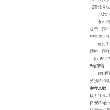
报警信号也
当被监测
通讯故障
提示，同时
报警信号并
当发生剩
障时，同样
（5）配置
5结束语
做好医院
效预防和减
参考文献
[1]杜守良
[2]安科瑞