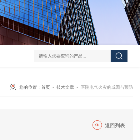
ATE210S单回路复合型温度传感器
DJSF1352-D-
您的位置：
首页
-
技术文章
-
医院电气火灾的成因与预防
返回列表