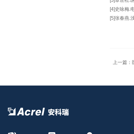
[3]章世松
[4]史咏梅
[5]张春
上一篇：