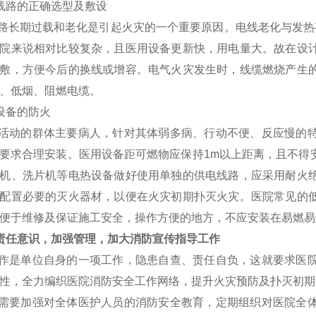
线路的正确选型及敷设
长期过载和老化是引起火灾的一个重要原因。电线老化与发热有
院来说相对比较复杂，且医用设备更新快，用电量大。故在设
敷，方便今后的换线或增容。电气火灾发生时，线缆燃烧产生
、低烟、阻燃电缆。
设备的防火
动的群体主要病人，针对其体弱多病、行动不便、反应慢的特
要求合理安装。医用设备距可燃物应保持1m以上距离，且不得
机、洗片机等电热设备做好使用单独的供电线路，应采用耐火
配置必要的灭火器材，以便在火灾初期扑灭火灾。医院常见的
便于维修及保证施工安全，操作方便的地方，不应安装在易燃易
责任意识，加强管理，加大消防宣传指导工作
是单位自身的一项工作，隐患自查、责任自负，这就要求医院
性，全力编织医院消防安全工作网络，提升火灾预防及扑灭初期
要加强对全体医护人员的消防安全教育，定期组织对医院全体