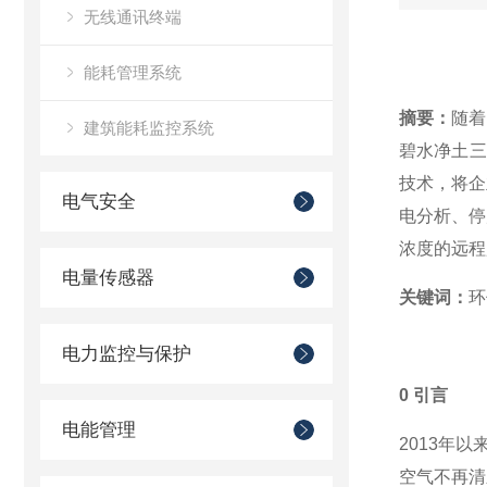
无线通讯终端
能耗管理系统
摘要：
随着
建筑能耗监控系统
碧水净土三大
技术，将企
电气安全
电分析、停
浓度的远程
电量传感器
关键词：
环
电力监控与保护
0 引言
电能管理
2013年
空气不再清