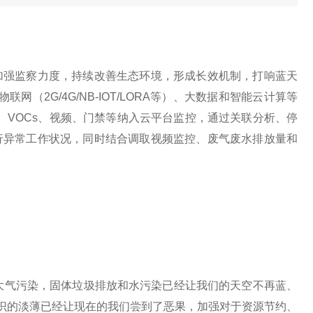
加强监察力度，持续改善生态环境，形成长效机制，打响蓝天
联网（2G/4G/NB-IOT/LORA等）、大数据和智能云计算等
0、VOCs、视频、门禁等纳入云平台监控，通过关联分析、停
行异常工作状况，同时结合调取视频监控、废气废水排放量和
词。大气污染，固体垃圾排放和水污染已经让我们的天空不再蓝、
意识的淡薄已经让现在的我们尝到了恶果，加强对于资源节约、