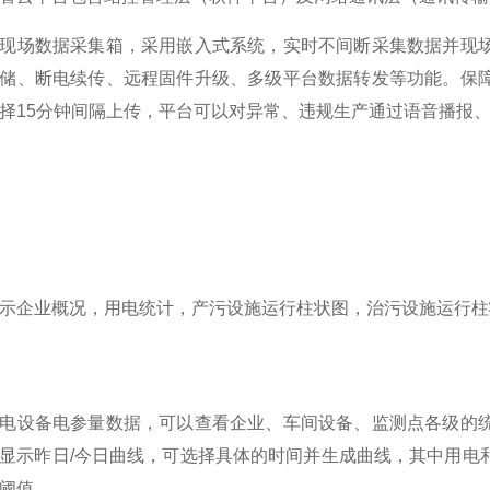
现场数据采集箱，采用嵌入式系统，实时不间断采集数据并现
储、断电续传、远程固件升级、多级平台数据转发等功能。保
择15分钟间隔上传，平台可以对异常、违规生产通过语音播报、
示企业概况，用电统计，产污设施运行柱状图，治污设施运行柱
电设备电参量数据，可以查看企业、车间设备、监测点各级的
显示昨日/今日曲线，可选择具体的时间并生成曲线，其中用电
阈值。