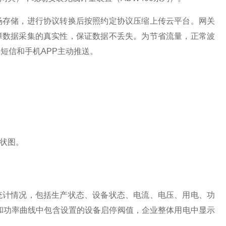
场存储，进行协议转换后按照约定协议压缩上传云平台。网关
障数据采集的真实性，保证数据不丢失。为节省流量，正常波
短信和手机APP主动推送。
状图。
统计情况，包括生产状态、设备状态、电流、电压、用电、功
和功率曲线中包含设置的设备启停阀值，企业整体用电中显示