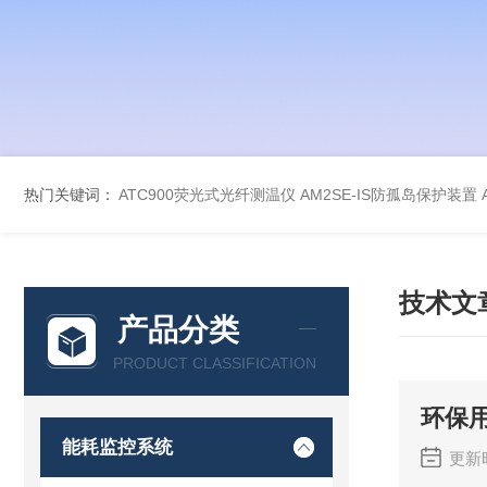
热门关键词：
ATC900荧光式光纤测温仪
AM2SE-IS防孤岛保护装置
技术文
产品分类
PRODUCT CLASSIFICATION
环保
能耗监控系统
更新时