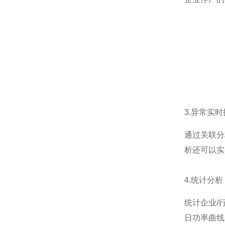
3.异常实
通过关联分
析还可以实
4.统计分析
统计企业/
日功率曲线