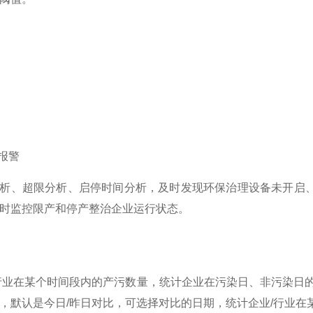
时报警
析、超限分析、启停时间分析，及时发现环保治理设备未开启
时监控限产和停产整治企业运行状态。
行业在某个时间段内的产污数量，统计企业在污染日、非污染日
，默认是今日/昨日对比，可选择对比的日期，统计企业/行业在