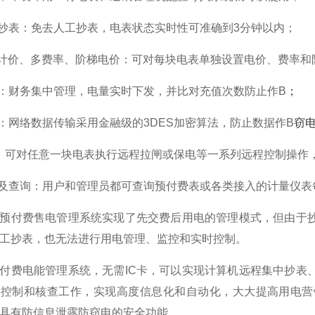
中抄表：免去人工抄表，电表状态实时性可准确到3分钟以内；
独计价、多费率、阶梯电价：可对每块电表单独设置电价、费率
电：财务集中管理，电量实时下发，并比对充值次数防止作B
；
全：网络数据传输采用金融级的3DES加密算法，防止数据作B
窃
制：可对任意一块电表执行远程拉闸或保电等一系列远程控制操作
析及查询：用户和管理员都可查询预付费表或各类接入的计量仪
卡预付费售电管理系统实现了先交费后用电的管理模式，但由于
工抄表，也无法进行用电管理、监控和实时控制。
付费电能管理系统，无需IC卡，可以实现计算机远程集中抄表
、控制和核查工作，实现高度信息化和自动化，大大提高用电营
具有防信息泄露防窃电的安全功能。