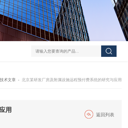
ATE210S单回路复合型温度传感器
DJSF1352-D-
技术文章
-
北京某研发厂房及附属设施远程预付费系统的研究与应用
应用
返回列表