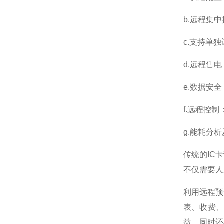
b.远程集
c.支持单
d.远程售
e.数据安
f.远程控
g.能耗分
传统的IC
不仅需要人
利用远程预
表、收费
益，同时还