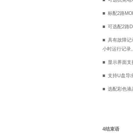
■
标配
2
路
MO
■
可选配
2
路
D
■
具有故障记
小时运行记录
■
显示界面支
■
支持
U
盘导
■
选配彩色液
4结束语