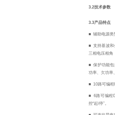
3.2
技术参数
3.3
产品特点
■
辅助电源类
■
支持
基波和
三相电压相角
■ 保护功能包
功率、欠功率
■
10
路
可编程
■
6
路
可编程
控
“
起
/
停
"
。
■ 可选抗晃电