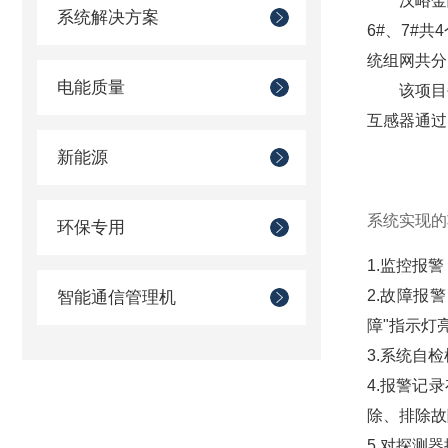
汉峪金
系统解决方案
6#、7#
统组网共分
电能质量
该项目
互感器通过
新能源
系统实现的
环保专用
1.监控报
2.故障报
智能通信管理机
障"指示灯
3.系统自
4.报警记
除、排除故
5.对探测