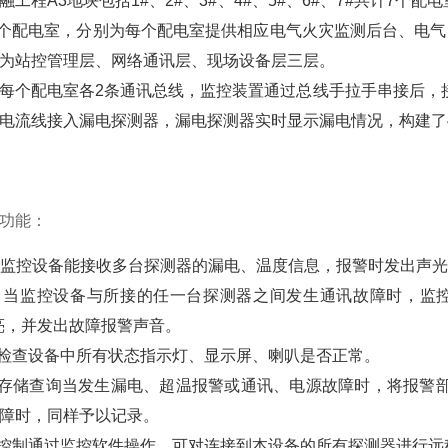
融工程A3地块包括1#、2#、3#、4#、5#、6#、7#共计7个
共4个配电室，分别为每个配电室提供相应电气火灾监测后台、电
为站控管理层、网络通讯层、现场设备层三层。
每个配电室各2条通讯总线，监控装置通过总线手拉手串接后，
电流线接入漏电探测器，漏电探测器实时显示漏电情况，构建了
功能：
警 监控设备能接收多台探测器的漏电、温度信息，报警时发出声
警 当监控设备与所接的任一台探测器之间发生通讯故障时，监
亮，并发出故障报警声音。
检检查设备中所有状态指示灯、显示屏、喇叭是否正常。
录存储查询当发生漏电、超温报警或通讯、电源故障时，将报警
障时，同样予以记录。
器控制通过监控软件操作，可对连接到本设备的所有探测器进行远