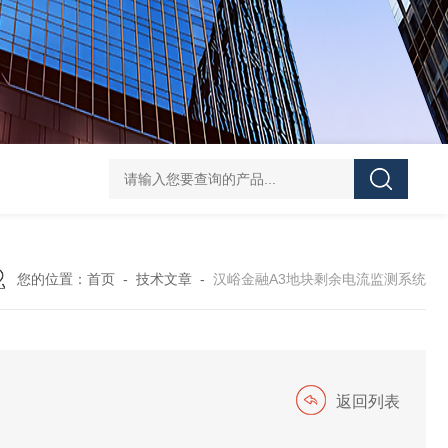
DJSF1352-D-800导轨式直流电能表
AKH-0.66
您的位置：
首页
-
技术文章
-
汉峪金融A3地块剩余电流监测系统
返回列表