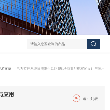
ATE210S单回路复合型温度传感器
DJSF1352-D-
技术文章
-
电力监控系统日照港生活区B地块商业配电室的设计与应用
与应用
返回列表