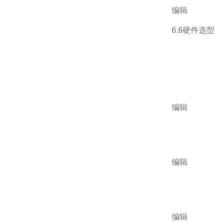
编辑
6.6硬件选型
编辑
编辑
编辑