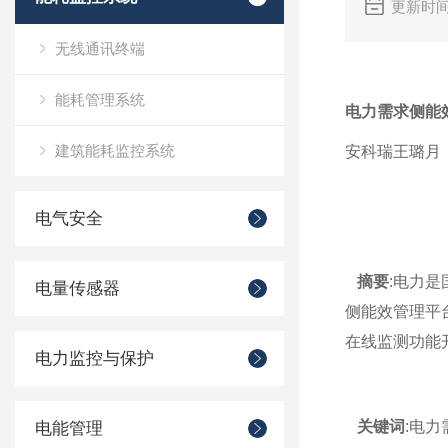
更新时间
无线通讯终端
能耗管理系统
电力需求侧能
建筑能耗监控系统
安科瑞王璐月
电气安全
摘要
:电力
电量传感器
侧能效管理平
在线监测功能
电力监控与保护
关键词
:电力
电能管理