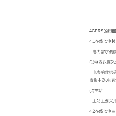
4GPRS的用
4.1在线监测
电力需求侧能
(1)电表数据采
电表的数据采
表集中器,电表
(2)主站
主站主要采用
4.2在线监测