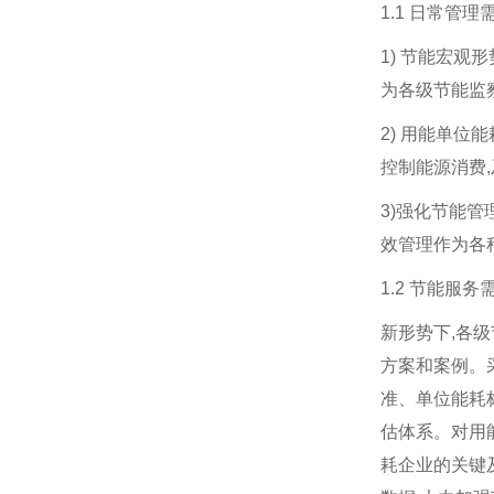
1.1 日常管理
1) 节能宏
为各级节能监
2) 用能单
控制能源消费
3)强化节能
效管理作为各
1.2 节能服务
新形势下,各
方案和案例。
准、单位能耗
估体系。对用
耗企业的关键