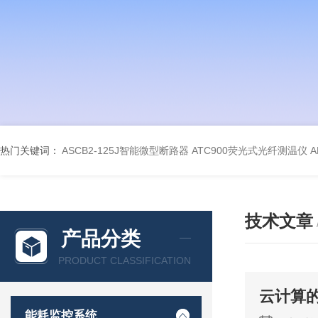
热门关键词：
ASCB2-125J智能微型断路器
ATC900荧光式光纤测温仪
A
技术文章
产品分类
PRODUCT CLASSIFICATION
云计算
能耗监控系统