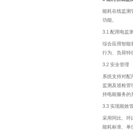
能耗在线监测
功能。
3.1 配用电监
综合应用智能
行为、负荷特
3.2 安全管理
系统支持对配
监测及巡检管
持电能服务的
3.3 实现能效
采用同比、环
能耗标准、单