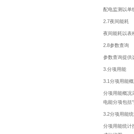
配电监测以单
2.7夜间能耗
夜间能耗以表
2.8参数查询
参数查询提供
3.分项用能
3.1分项用能
分项用能概况
电能分项包括“照
3.2分项用能
分项用能统计