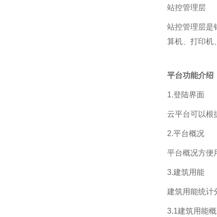
站控管理层
站控管理层是
算机、打印机
平台功能介绍
1.登陆界面
云平台可以根
2.平台概况
平台概况方便
3.建筑用能
建筑用能统计
3.1建筑用能