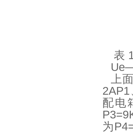
表
Ue
上
2AP
配电
P3=
为P4