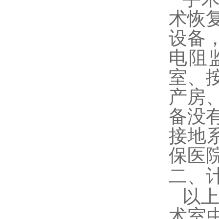
术恢
设备
电阻
室、
产房
备没
接地系
保医
二、
以
术室中