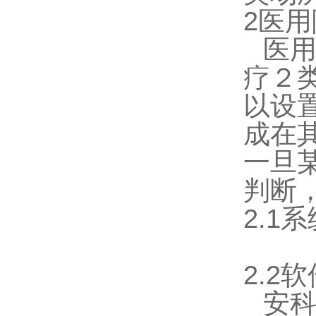
2医
医
疗２
以设
成在
一旦
判断
2.1
2.2
安