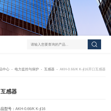
ATE210S单回路复合型温度传感器
DJSF1352-D-
品中心
-
电力监控与保护
-
互感器
-
AKH-0.66/K K-∮16开口互感器
口互感器
产品型号：
AKH-0.66/K K-∮16