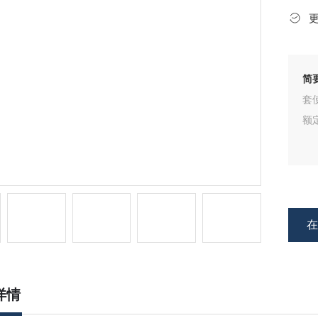
简
套
额定
详情