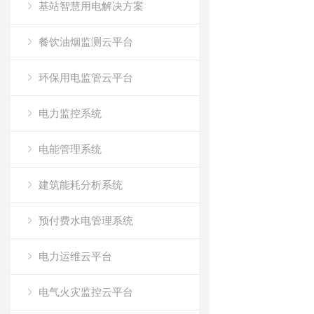
基站智慧用电解决方案
餐饮油烟监测云平台
环保用电监管云平台
电力监控系统
电能管理系统
建筑能耗分析系统
预付费水电管理系统
电力运维云平台
电气火灾监控云平台