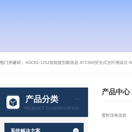
热门关键词：
ASCB2-125J智能微型断路器
ATC900荧光式光纤测温仪
A
产品中心
产品分类
PRODUCT CLASSIFICATION
暂时没有信息
系统解决方案