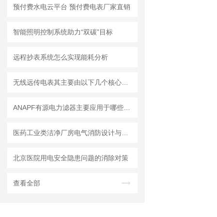
预付费水电云平台 预付费电表厂家直销
智能照明控制系统助力“双碳”目标
远程抄表系统怎么实现能耗分析
无线远传电表其主要由以下几个核心部分组成
ANAPF有源电力滤器主要应用于哪些场合？
医药工业类洁净厂房电气消防设计与应用
北京医院用电安全隐患问题的消除对策
查看全部