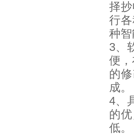
择抄
行各
种智
3
、
便，
的修
成。
4
、
的优
低。