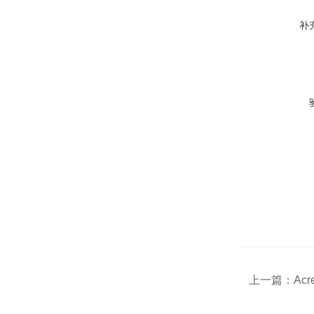
补
上一篇：
Ac