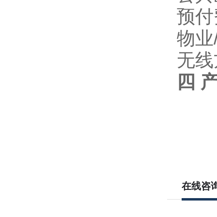
预付
物业
无线
四
在线咨