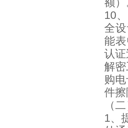
额）
10
、
全设
能表
认证
解密
购电
件擦
（二
1
、