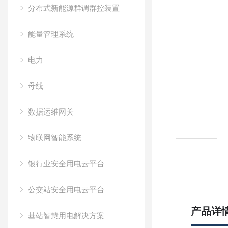
分布式新能源群调群控装置
能量管理系统
电力
母线
数据运维网关
物联网智能系统
银行业安全用电云平台
公交站安全用电云平台
产品详
基站智慧用电解决方案