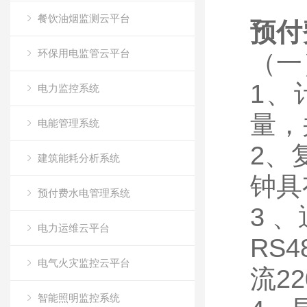
餐饮油烟监测云平台
预付
环保用电监管云平台
（一
1
、
电力监控系统
量，
电能管理系统
2
、
建筑能耗分析系统
钟具
预付费水电管理系统
3
、
电力运维云平台
RS4
电气火灾监控云平台
流
22
智能照明监控系统