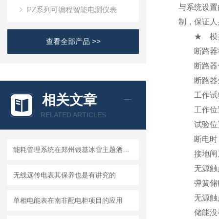
与系统设置
PZ系列可编程智能电测仪表
制，保证人
★ 模拟
查看全部产品 >>
断路器状
断路器合
断路器分
工作试验
相关文章
工作位置
RELATED ARTICLES
试验位置
断电时，
​能耗管理系统在郑州银基冰雪主题酒店机电安装工程的应用
接地闸刀
无源触点
无线远传电表其保养也是有讲究的
弹簧储能
无源触点
单相电能表在南非配电柜项目的应用
储能没有