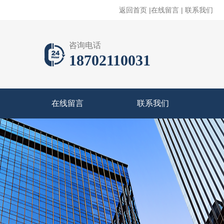
返回首页
|
在线留言
|
联系我们
咨询电话
18702110031
在线留言
联系我们