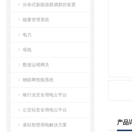
分布式新能源群调群控装置
能量管理系统
电力
母线
数据运维网关
物联网智能系统
银行业安全用电云平台
公交站安全用电云平台
产品
基站智慧用电解决方案