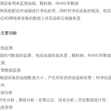
监测设备用来监测油烟、颗粒物、NmHc等数据
化器和风机配合对油烟进行净化处理，同时对净化设备的电流、电
通过4G网络将采集的数据上传至远程云端服务器
台主要功能
在线监测
排污数据的监测，包括油烟排放浓度，颗粒物，NmHc等数值
监测。
告警数据监测
据采集的油烟数值大小，产生对应的排放超标告警；对净化器
事件。
数据分析
长分析，离线分析；告警占比、排名分析；历史数据统计等。
隐患管理