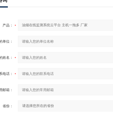
咨询
产品：
的单位：
的姓名：
系电话：
用邮箱：
省份：