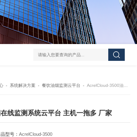
ATE210S单回路复合型温度传感器
DJSF1352-D-
心
-
系统解决方案
-
餐饮油烟监测云平台
-
AcrelCloud-3500油烟在线监测系统云平台 主机一拖多 厂家
在线监测系统云平台 主机一拖多 厂家
产品型号：
AcrelCloud-3500