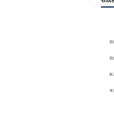
在线
您
您
联
常