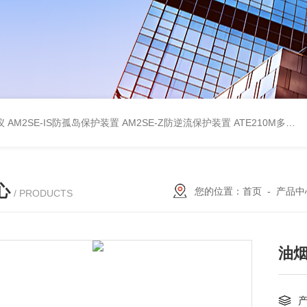
仪
AM2SE-IS防孤岛保护装置
AM2SE-Z防逆流保护装置
ATE210M多回路复合型温度传感器
心
您的位置：
首页
-
产品中
/ PRODUCTS
油烟