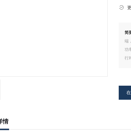
简
端
功
行
详情