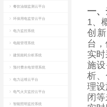
餐饮油烟监测云平台
一、
环保用电监管云平台
1、
创新
电力监控系统
台，
电能管理系统
实时
建筑能耗分析系统
施设
预付费水电管理系统
析、
电力运维云平台
理设
电气火灾监控云平台
闭等
智能照明监控系统