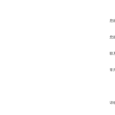
您
您
联
常
详