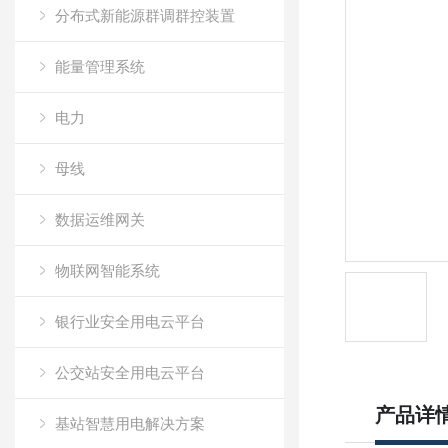
分布式新能源群调群控装置
能量管理系统
电力
母线
数据运维网关
物联网智能系统
银行业安全用电云平台
公交站安全用电云平台
产品详
基站智慧用电解决方案