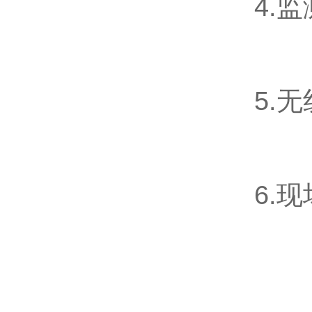
4.
5.无
6.