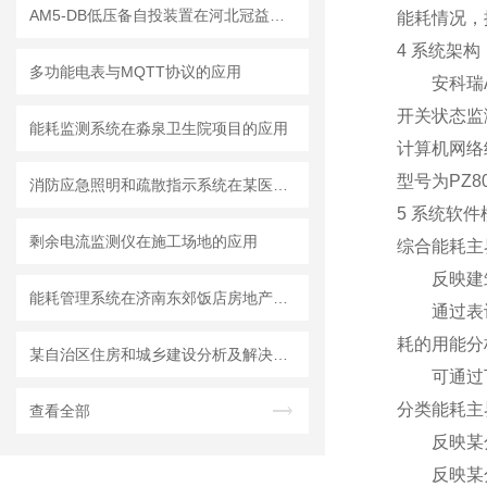
AM5-DB低压备自投装置在河北冠益荣信科技公司洞庭变电站工程中的应用
能耗情况，
4 系统架构
多功能电表与MQTT协议的应用
安科瑞Ac
开关状态监
能耗监测系统在淼泉卫生院项目的应用
计算机网络
型号为PZ8
消防应急照明和疏散指示系统在某医药厂房项目的应用
5 系统软件
剩余电流监测仪在施工场地的应用
综合能耗主
反映建筑
能耗管理系统在济南东郊饭店房地产开发项目智能化工程的研究与应用
通过表计计
耗的用能分
某自治区住房和城乡建设分析及解决方案
可通过下
分类能耗主
查看全部
反映某分类
反映某分类