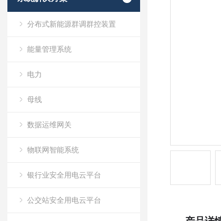
分布式新能源群调群控装置
能量管理系统
电力
母线
数据运维网关
物联网智能系统
银行业安全用电云平台
公交站安全用电云平台