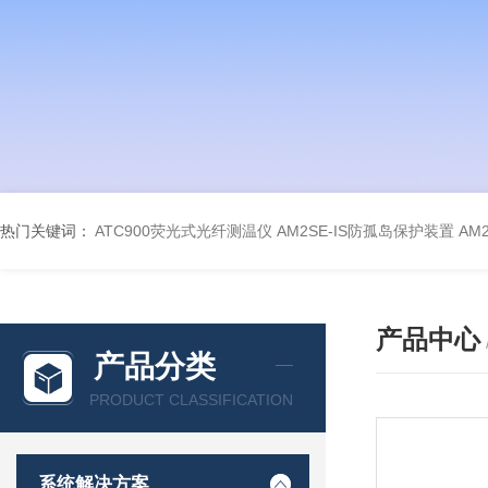
热门关键词：
ATC900荧光式光纤测温仪
AM2SE-IS防孤岛保护装置
AM
产品中心
产品分类
PRODUCT CLASSIFICATION
系统解决方案