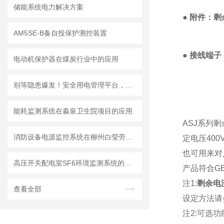
储能系统电力解决方案
●
附件：剩
AM5SE-B备自投保护测控装置
● 接线端子
电动机保护器在煤炭行业中的应用
别等隐患爆发！安全用电管理平台，这些关键领域早已离不开它
能耗监测系统在淼泉卫生院项目的应用
ASJ系列
消防设备电源监控系统在柳州白莹劳保用品有限公司的应用
定电压40
也可用来对
高压开关配电室SF6环境监测系统的设计
产品符合GB
注1:
剩余电
查看全部
设定方法请
注2:可选功能