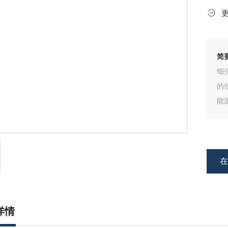
简
细
的
能
详情