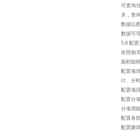
可查询
关，查
数据以
数据可导
5.8 配
依照相
面积能
配置项
计、分
配置项
配置分
分项用
配置各
配置建