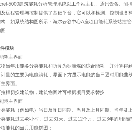
crel-5000建筑能耗分析管理系统以工作站主机、通讯设备
测及远程管理与控制提供了基础平台，它可以和检测、控制设备
结构，如系统结构图所示：海尔云谷中心A座项目能耗系统站控管
构图
软件模块
综合能耗主界面
筑物当年用能各分类能耗和折算为标准煤的综合能耗，并计算得
计计量的主要为电能消耗，界面下方显示电能的当日逐时用能曲
析主界面。
下拉框切换建筑物，建筑物图片可根据项目要求替换；
分类能耗主界面
分类能耗（例如电）当日及昨日同期、当月及上月同期、当年及
类能耗过去48小时、过去31天、过去12个月、过去3年的用能
分项能耗的当月用能饼图；