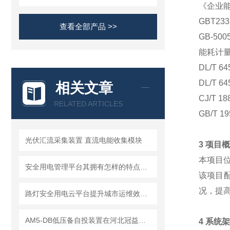
《企业能
GBT23
查看全部产品 >>
GB-50
能耗计
DL/T 
DL/T 
相关文章
CJ/T
RELATED ARTICLES
GB/T 
光伏汇流采集装置 直流电能收集模块
3 项目
本项目位
安全用电管理平台其拥有怎样的特点呢？
该项目配
况，提
路灯安全用电云平台提升城市运维效率，为绿色智慧城市建设提供良好基础。
AM5-DB低压备自投装置在河北冠益荣信科技公司洞庭变电站工程中的应用
4 系统