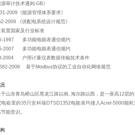
源审计技术通则-GB》
331-2009《能源管理体系要求》
052-2009 《供配电系统设计规范》
量装置国家及行业标准
645-1997 多功能电能表通信规约
645-2007 多功能电能表通信规约
 188-2004 户用计量仪表数据传输技术条件
19582-2008 基于Modbus协议的工业自动化网络规范
概况
于山东青岛崂山区黑龙江路以南, 海尔路以西，是一座高12层的办公
电箱里的35只安科瑞DTSD1352电能表均接入Acrel-50
高节能意识。
架构