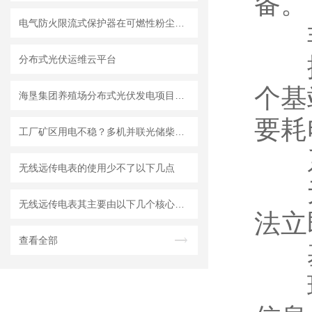
备。
电气防火限流式保护器在可燃性粉尘危险场所的应用
非
据统
分布式光伏运维云平台
个基
海垦集团养殖场分布式光伏发电项目系统解决方案
要耗
工厂矿区用电不稳？多机并联光储柴方案：光伏优先，停电不停产！
系
无线远传电表的使用少不了以下几点
无法
无线远传电表其主要由以下几个核心部分组成
法立
查看全部
基
现有