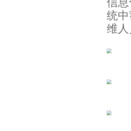
信息
统中
维人