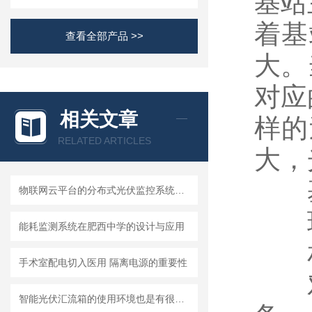
基站
着基
查看全部产品 >>
大。
对应
相关文章
样的
RELATED ARTICLES
大，
基
物联网云平台的分布式光伏监控系统的设计与实现
现
能耗监测系统在肥西中学的设计与应用
相
手术室配电切入医用 隔离电源的重要性
对应
智能光伏汇流箱的使用环境也是有很多条件的