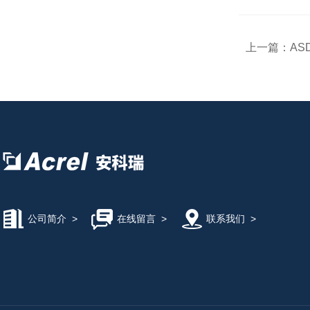
上一篇：
AS
公司简介
>
在线留言
>
联系我们
>