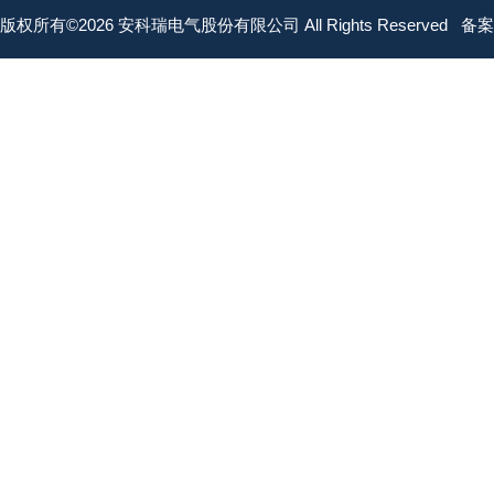
版权所有©2026 安科瑞电气股份有限公司 All Rights Reserved
备案