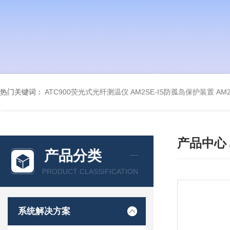
热门关键词：
ATC900荧光式光纤测温仪
AM2SE-IS防孤岛保护装置
AM
产品中心
产品分类
PRODUCT CLASSIFICATION
系统解决方案