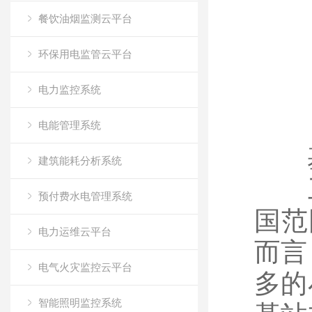
餐饮油烟监测云平台
环保用电监管云平台
电力监控系统
电能管理系统
基
建筑能耗分析系统
工信
预付费水电管理系统
国范
电力运维云平台
而言
电气火灾监控云平台
多的
智能照明监控系统