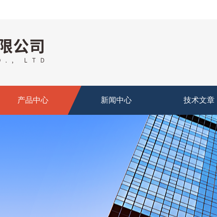
产品中心
新闻中心
技术文章