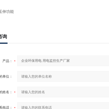
保延伸功能
咨询
产品：
的单位：
的姓名：
系电话：