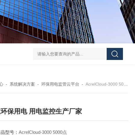
ATE210S单回路复合型温度传感器
DJSF1352-D-
心
-
系统解决方案
-
环保用电监管云平台
-
AcrelCloud-3000 5000点企业环保用电 用电监控生产厂家
环保用电 用电监控生产厂家
产品型号：
AcrelCloud-3000 5000点