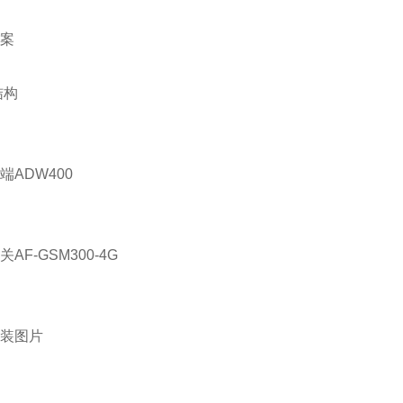
方案
结构
端ADW400
关AF-GSM300-4G
安装图片