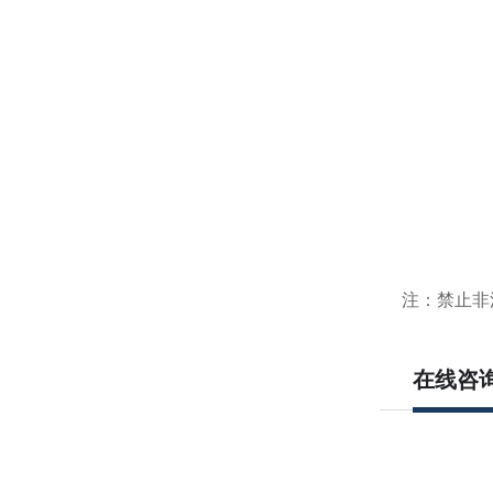
注：禁止非
在线咨