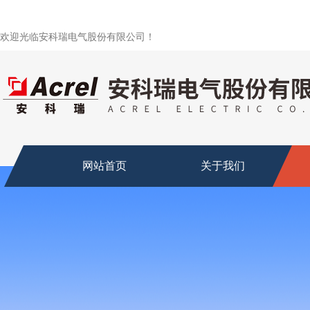
欢迎光临安科瑞电气股份有限公司！
网站首页
关于我们