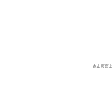
点击页面上