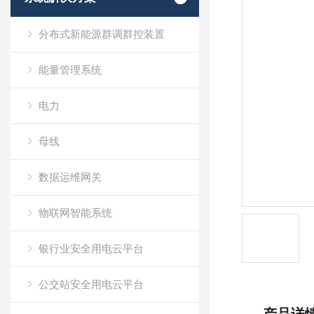
分布式新能源群调群控装置
能量管理系统
电力
母线
数据运维网关
物联网智能系统
银行业安全用电云平台
公交站安全用电云平台