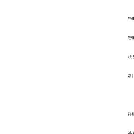
您
您
联
常
详
补