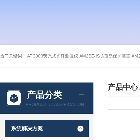
热门关键词：
ATC900荧光式光纤测温仪
AM2SE-IS防孤岛保护装置
AM
产品中心
产品分类
PRODUCT CLASSIFICATION
系统解决方案