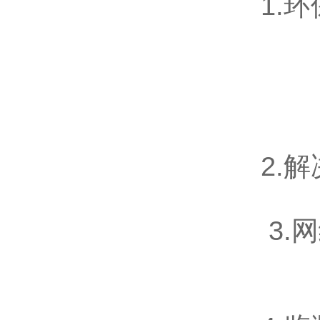
1.
2.
3.
网