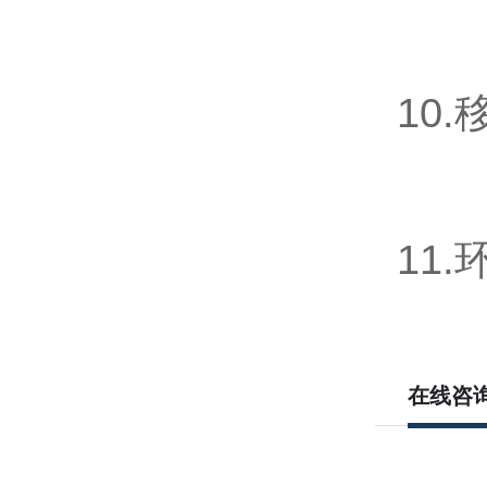
10
11
在线咨