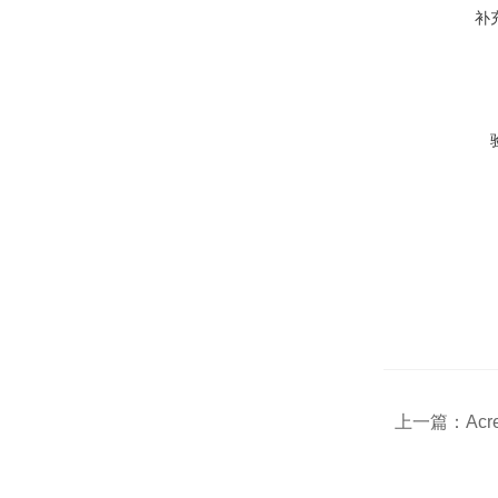
补
上一篇：
Ac