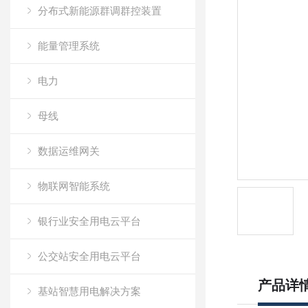
分布式新能源群调群控装置
能量管理系统
电力
母线
数据运维网关
物联网智能系统
银行业安全用电云平台
公交站安全用电云平台
产品详
基站智慧用电解决方案