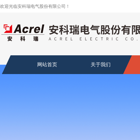
欢迎光临安科瑞电气股份有限公司！
网站首页
关于我们