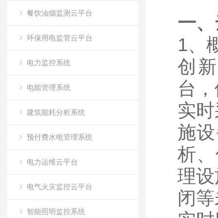
餐饮油烟监测云平台
一、
环保用电监管云平台
1、
创新
电力监控系统
台，
电能管理系统
实时
建筑能耗分析系统
施设
预付费水电管理系统
析、
电力运维云平台
理设
电气火灾监控云平台
闭等
智能照明监控系统