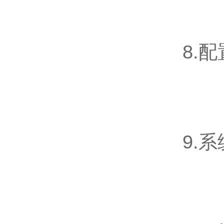
8.
9.