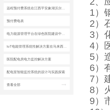
2、
远程预付费系统在江西平安象湖沃尔玛的设计与应用
1）
2）
预付费电表
3）
电力能源管理平台在绿色医院建设中的应用
4）
IoT电能管理系统性解决方案在马来西亚某工厂的应用
5）
医院配电房电力监控解决方案
6）
配电室智能监控系统的设计与实践探索
7）
查看全部
8）
9）