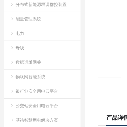
分布式新能源群调群控装置
能量管理系统
电力
母线
数据运维网关
物联网智能系统
银行业安全用电云平台
公交站安全用电云平台
产品详
基站智慧用电解决方案