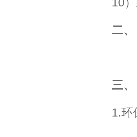
10
二
三
1.