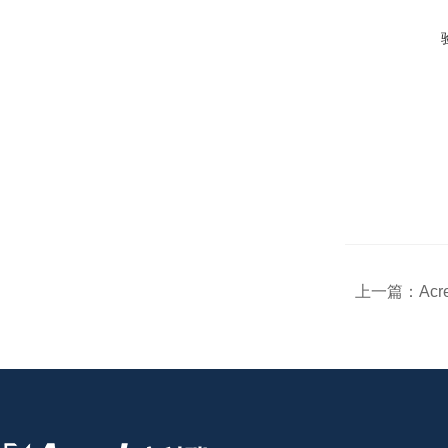
上一篇：
Ac