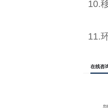
10
11
在线咨
您