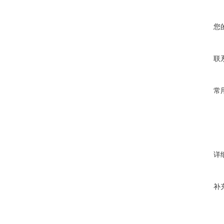
您
联
常
详
补