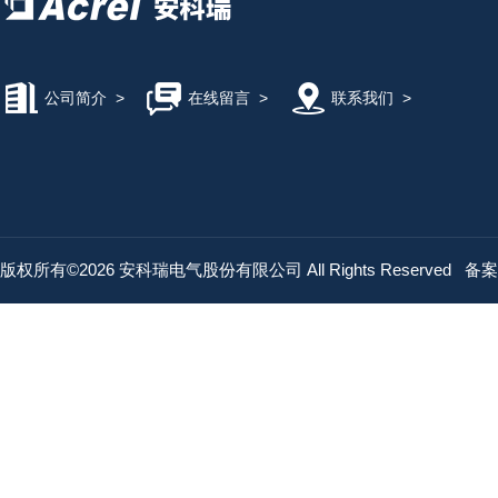
公司简介
>
在线留言
>
联系我们
>
版权所有©2026 安科瑞电气股份有限公司 All Rights Reserved
备案