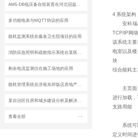
AM5-DB低压备自投装置在河北冠益荣信科技公司洞庭变电站工程中的应用
4 系统架构
多功能电表与MQTT协议的应用
安科瑞Ac
TCP/IP
能耗监测系统在淼泉卫生院项目的应用
该系统主要
电室以及楼
消防应急照明和疏散指示系统在某医药厂房项目的应用
块
剩余电流监测仪在施工场地的应用
综合能耗主
能耗管理系统在济南东郊饭店房地产开发项目智能化工程的研究与应用
主页面显示
进行加载，
某自治区住房和城乡建设分析及解决方案
支路用能
查看全部
系统可以统
定义时间进