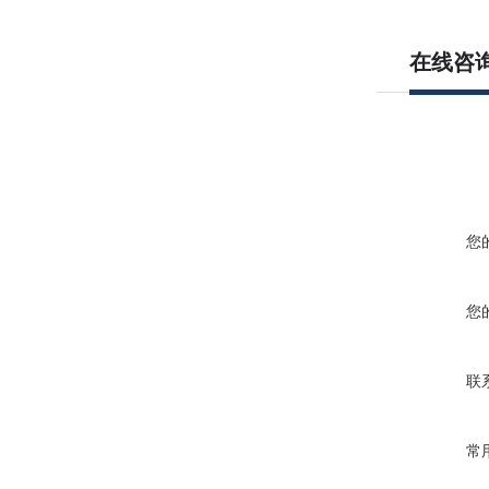
在线咨
您
您
联
常