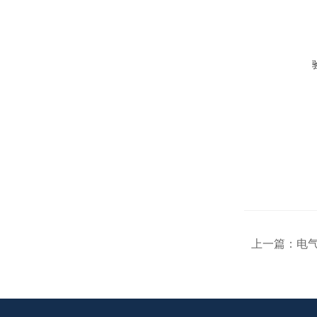
上一篇：
电气