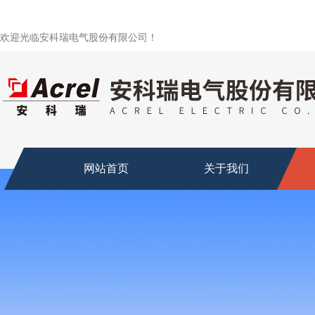
欢迎光临安科瑞电气股份有限公司！
网站首页
关于我们