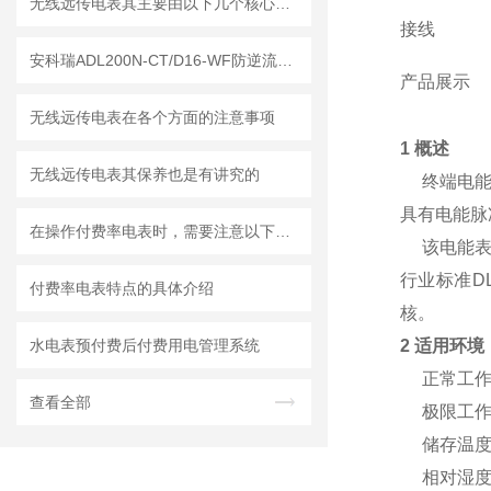
无线远传电表其主要由以下几个核心部分组成
接线
安科瑞ADL200N-CT/D16-WF防逆流电表：解锁阳台光伏新钥匙
产品展示
无线远传电表在各个方面的注意事项
1 概述
无线远传电表其保养也是有讲究的
终端电能计
具有电能脉
在操作付费率电表时，需要注意以下事项
该电能表具有
行业标准D
付费率电表特点的具体介绍
核。
水电表预付费后付费用电管理系统
2 适用环境
正常工作温
查看全部
极限工作温
储存温度：
相对湿度：