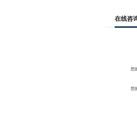
在线咨
您
您
联
常