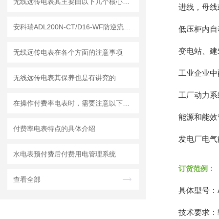
无线远传电表其主要由以下几个核心部分组成
进线，母线
安科瑞ADL200N-CT/D16-WF防逆流电表：解锁阳台光伏新钥匙
低压柜内自
变电站、建
无线远传电表在各个方面的注意事项
工业企业中
无线远传电表其保养也是有讲究的
工厂动力系
在操作付费率电表时，需要注意以下事项
能源和能效
付费率电表特点的具体介绍
发电厂电气
水电表预付费后付费用电管理系统
订货范例：
查看全部
具体型号：AM
技术要求：输