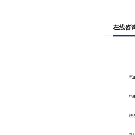
在线咨
您
您
联
常