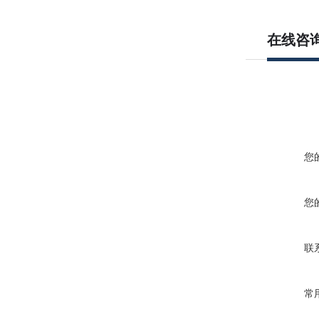
在线咨
您
您
联
常