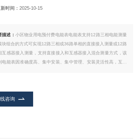
更新时间：
2025-10-15
要描述：
小区物业用电预付费电能表电能表支持12路三相电能测量
模块组合的方式可实现12路三相或36路单相的直接接入测量或12路
相互感器接入测量，支持直接接入和互感器接入混合测量方式，该
列电能表因准确度高、集中安装、集中管理、安装灵活性高，互不
扰等优势深受小区、学校。企业等青睐。该系列仪表支持预付费功
。
在线咨询