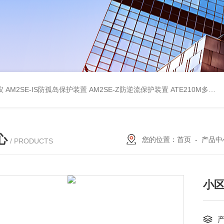
仪
AM2SE-IS防孤岛保护装置
AM2SE-Z防逆流保护装置
ATE210M多回路复合型温度传感器
心
您的位置：
首页
-
产品中
/ PRODUCTS
小