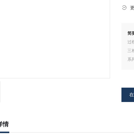
简
过
三
系
干
能
详情