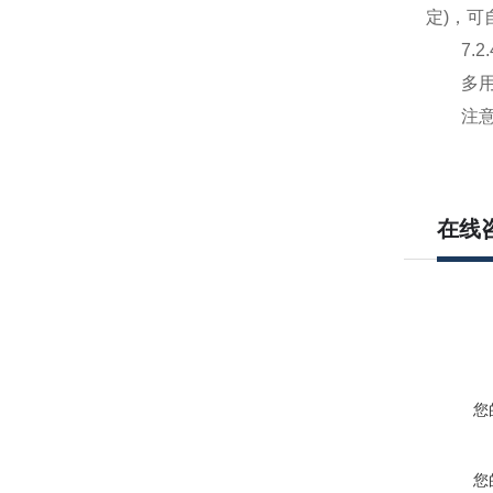
定)，
7.2.4
多用户
注意：
在线
您
您