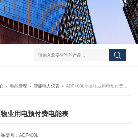
ATE210S单回路复合型温度传感器
DJSF1352-D-
心
-
电能管理
-
智能电力仪表
-
ADF400L小区物业用电预付费电能表
区物业用电预付费电能表
产品型号：
ADF400L