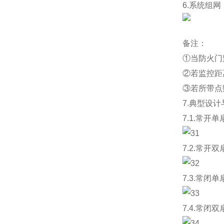
6.系统组网
备注：
①当防火门
②若监控距
③若所带点
7.典型设计
7.1.常
7.2.常
7.3.常
7.4.常